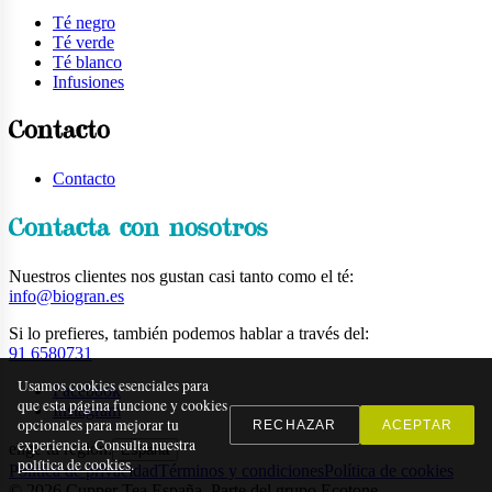
Té negro
Té verde
Té blanco
Infusiones
Contacto
Contacto
Contacta con nosotros
Nuestros clientes nos gustan casi tanto como el té:
info@biogran.es
Si lo prefieres, también podemos hablar a través del:
91 6580731
Usamos cookies esenciales para
Facebook
que esta página funcione y cookies
Instagram
opcionales para mejorar tu
RECHAZAR
ACEPTAR
experiencia. Consulta nuestra
elige tu región:
España
política de cookies
.
Política de privacidad
Términos y condiciones
Política de cookies
©
2026
Cupper Tea España. Parte del grupo Ecotone.