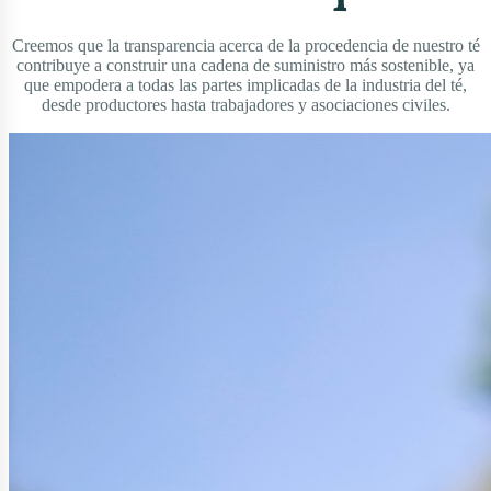
Creemos que la transparencia acerca de la procedencia de nuestro té
contribuye a construir una cadena de suministro más sostenible, ya
que empodera a todas las partes implicadas de la industria del té,
desde productores hasta trabajadores y asociaciones civiles.